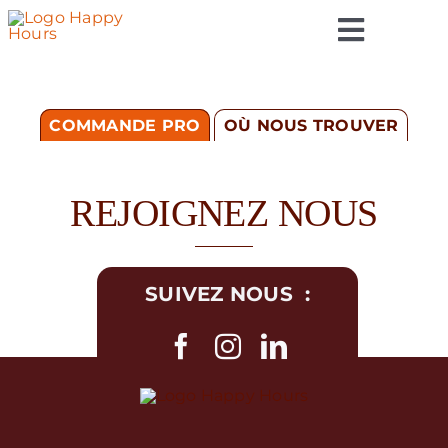
Passer
Toggle
au
contenu
Naviga
Accueil
COMMANDE PRO
OÙ NOUS TROUVER
Nos Gamme
REJOIGNEZ NOUS
Qui sommes 
SUIVEZ NOUS :
Actualités
Contact