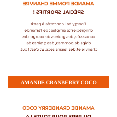
AMANDE POMME CHANVRE
SPÉCIAL SPORTIFS !
Energy ball concotée à partir
d’ingrédients simples : de l’amande
concassée, des graines de courge, des
chips de pommes, des graines de
chanvre et des raisins secs. Et c’est tout.
AMANDE CRANBERRY COCO
AMANDE CRANBERRY COCO
DU PEPS POUR TOUTE LA