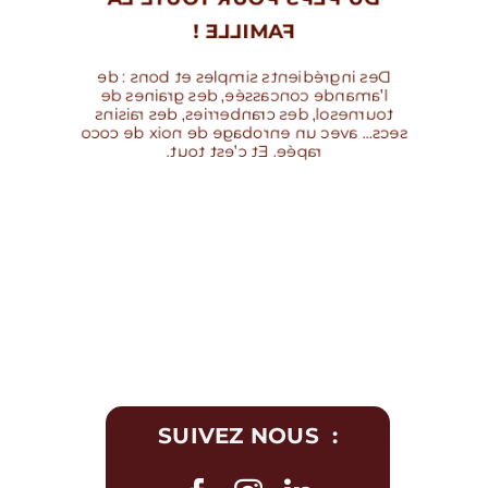
FAMILLE !
Des ingrédients simples et bons : de
l’amande concassée, des graines de
tournesol, des cranberries, des raisins
secs… avec un enrobage de noix de coco
rapée. Et c’est tout.
SUIVEZ NOUS :