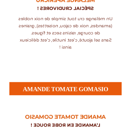
MÉLANGE APÉRICRU
SPÉCIAL CRUDIVORES !
Un mélange cru tout simple de noix nobles
(amandes, noix de cajou, noisettes), graines
de courge, raisins secs et figues.
Sans sel ajouté, c’est inutile, c’est délicieux
ainsi !
AMANDE TOMATE GOMASIO
AMANDE TOMATE GOMASIO
L’AMANDE EN ROBE ROUGE !