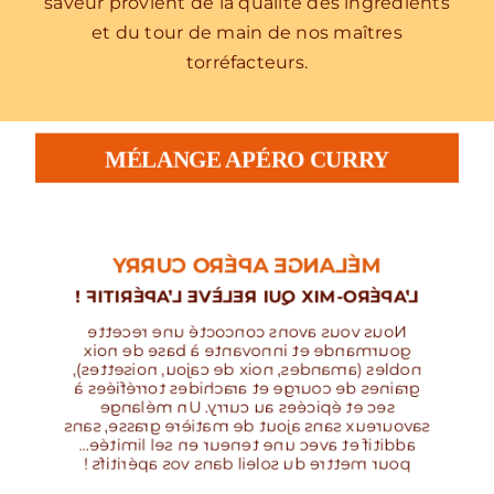
saveur provient de la qualité des ingrédients
et du tour de main de nos maîtres
torréfacteurs.
MÉLANGE APÉRO CURRY
MÉLANGE APÉRO CURRY
L’APÉRO-MIX QUI RELÈVE L’APÉRITIF !
Nous vous avons concocté une recette
gourmande et innovante à base de noix
nobles (amandes, noix de cajou, noisettes),
graines de courge et arachides torréfiées à
sec et épicées au curry. Un mélange
savoureux sans ajout de matière grasse, sans
additif et avec une teneur en sel limitée…
pour mettre du soleil dans vos apéritifs !