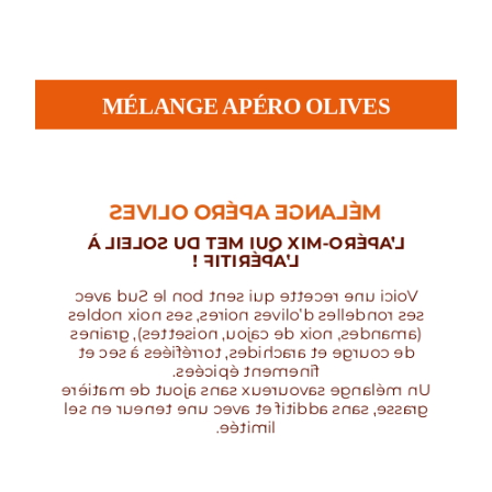
MÉLANGE APÉRO OLIVES
MÉLANGE APÉRO OLIVES
L’APÉRO-MIX QUI MET DU SOLEIL À
L’APÉRITIF !
Voici une recette qui sent bon le Sud avec
ses rondelles d’olives noires, ses noix nobles
(amandes, noix de cajou, noisettes), graines
de courge et arachides, torréfiées à sec et
finement épicées.
Un mélange savoureux sans ajout de matière
grasse, sans additif et avec une teneur en sel
limitée.