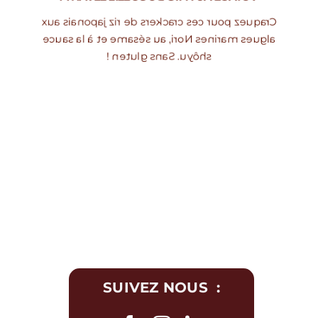
Craquez pour ces crackers de riz japonais aux
algues marines Nori, au sésame et à la sauce
shôyu. Sans gluten !
SUIVEZ NOUS :