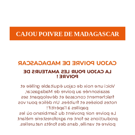
CAJOU POIVRE DE MADAGASCAR
CAJOU POIVRE DE MADAGASCAR
LA CAJOU POUR LES AMATEURS DE
POIVRE !
Voici une noix de cajou équitable grillée et
assaisonnée au poivre de Madagascar,
fraîchement concassé et développant ses
notes boisées et fruitées. Un délice pour vos
papilles à l’apéritif !
Le poivre noir provient du Sambirano où les
productions se font en agroforesterie mêlant
poivre et vanille, dans des forêts naturelles.