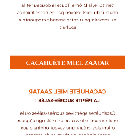
territoire, la Drôme. Toute la douceur et la
chaleur du miel relevée par les notes fraîches
du romarin pour cette amande croquante à
souhait.
CACAHUÈTE MIEL ZAATAR
CACAHUÈTE MIEL ZAATAR
LA PÉPITE SUCRÉE-SALÉE !
Cacahuètes apéritives sucrées-salées où le
miel rencontre le zaatar, un mélange d’épices
orientales, créant une saveur originale aux