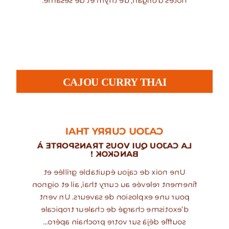
notes d’origan, de thym et de sésame.
CAJOU CURRY THAI
CAJOU CURRY THAI
LA CAJOU QUI VOUS TRANSPORTE À
BANGKOK !
Une noix de cajou équitable grillée et
finement relevée au curry thaï, ail et oignon
pour une explosion de saveurs. Un vent
d’exotisme chargé de chaleur tropicale
souffle déjà sur votre prochain apéro…