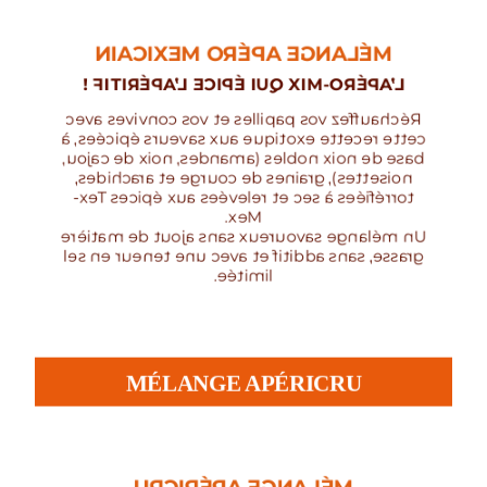
MÉLANGE APÉRO MEXICAIN
L’APÉRO-MIX QUI ÉPICE L’APÉRITIF !
Réchauffez vos papilles et vos convives avec
cette recette exotique aux saveurs épicées, à
base de noix nobles (amandes, noix de cajou,
noisettes), graines de courge et arachides,
torréfiées à sec et relevées aux épices Tex-
Mex.
Un mélange savoureux sans ajout de matière
grasse, sans additif et avec une teneur en sel
limitée.
MÉLANGE APÉRICRU