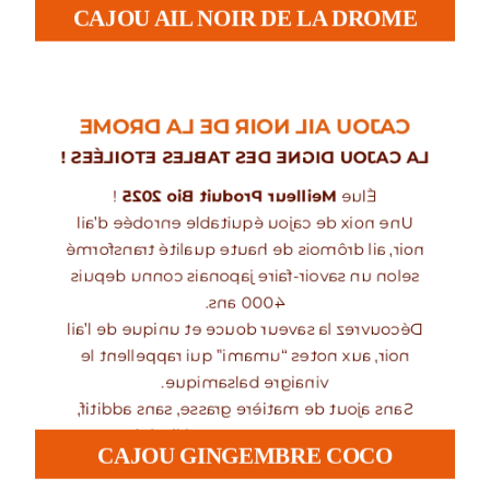
CAJOU AIL NOIR DE LA DROME
CAJOU AIL NOIR DE LA DROME
LA CAJOU DIGNE DES TABLES ETOILÉES !
!
Meilleur Produit Bio 2025
Élue
Une noix de cajou équitable enrobée d’ail
noir, ail drômois de haute qualité transformé
selon un savoir-faire japonais connu depuis
4000 ans.
Découvrez la saveur douce et unique de l’ail
noir, aux notes “umami” qui rappellent le
vinaigre balsamique.
Sans ajout de matière grasse, sans additif,
avec une teneur en sel limitée.
CAJOU GINGEMBRE COCO