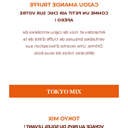
CAJOU AMANDE TRUFFE
COMME UN PETIT AIR CHIC SUR VOTRE
APÉRO !
Amandes et noix de cajou enrobées de
véritables brisures de truffe d’été de la
Drôme. Une recette d’exception aux
délicates notes de sous-bois.
TOKYO MIX
TOKYO MIX
VOYAGE AU PAYS DU SOLEIL LEVANT !