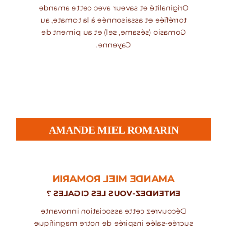
Originalité et saveur avec cette amande
torréfiée et assaisonnée à la tomate, au
Gomasio (sésame, sel) et au piment de
Cayenne.
AMANDE MIEL ROMARIN
AMANDE MIEL ROMARIN
ENTENDEZ-VOUS LES CIGALES ?
Découvrez cette association innovante
sucrée-salée inspirée de notre magnifique