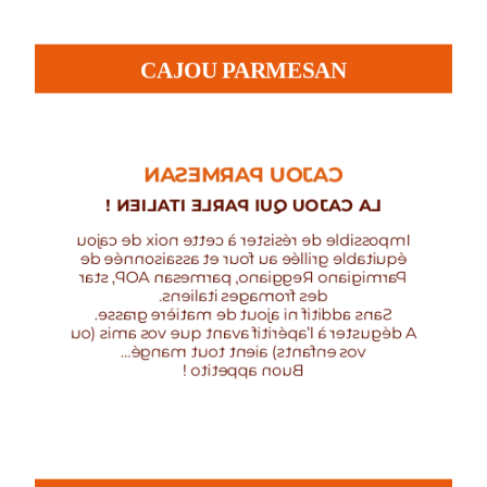
CAJOU PARMESAN
CAJOU PARMESAN
LA CAJOU QUI PARLE ITALIEN !
Impossible de résister à cette noix de cajou
équitable grillée au four et assaisonnée de
Parmigiano Reggiano, parmesan AOP, star
des fromages italiens.
Sans additif ni ajout de matière grasse.
A déguster à l’apéritif avant que vos amis (ou
vos enfants) aient tout mangé…
Buon appetito !