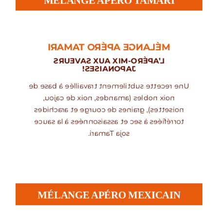
MÉLANGE APÉRO TAMARI
MÉLANGE APÉRO TAMARI
L’APÉRO-MIX AUX SAVEURS
JAPONAISES!
Une recette subtilement travaillée à base de
noix nobles (amandes, noix de cajou,
noisettes), graines de courge et arachides
torréfiées à sec et assaisonnées à la sauce
soja Tamari.
MÉLANGE APÉRO MEXICAIN