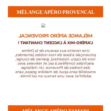
MÉLANGE APÉRO PROVENCAL
MÉLANGE APÉRO PROVENCAL
L’APÉRO-MIX À L’ACCENT CHANTANT !
Une recette aux saveurs de la Drôme
provençale à base de noix nobles (amandes,
noix de cajou, noisettes), graines de courge,
arachides torréfiées à sec et relevées avec
des herbes de Provence. Un mélange
ensoleillé sans ajout de matière grasse, sans
additif et avec une teneur en sel limité.